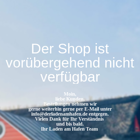
Der Shop ist
vorübergehend nicht
verfügbar
Moin,
liebe Kunden,
Bestellungen nehmen wir
gerne weiterhin gerne per E-Mail unter
info@derladenamhafen.de
entgegen.
Vielen Dank für Ihr Verständnis
und bis bald.
Ihr Laden am Hafen Team