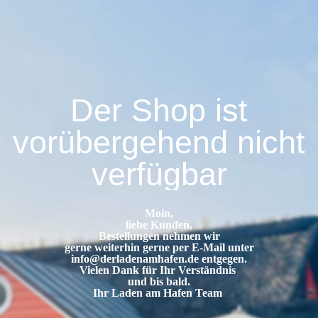
Der Shop ist
vorübergehend nicht
verfügbar
Moin,
liebe Kunden,
Bestellungen nehmen wir
gerne weiterhin gerne per E-Mail unter
info@derladenamhafen.de
entgegen.
Vielen Dank für Ihr Verständnis
und bis bald.
Ihr Laden am Hafen Team