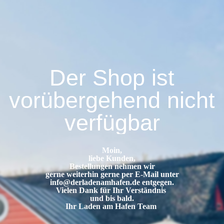
Der Shop ist
vorübergehend nicht
verfügbar
Moin,
liebe Kunden,
Bestellungen nehmen wir
gerne weiterhin gerne per E-Mail unter
info@derladenamhafen.de
entgegen.
Vielen Dank für Ihr Verständnis
und bis bald.
Ihr Laden am Hafen Team