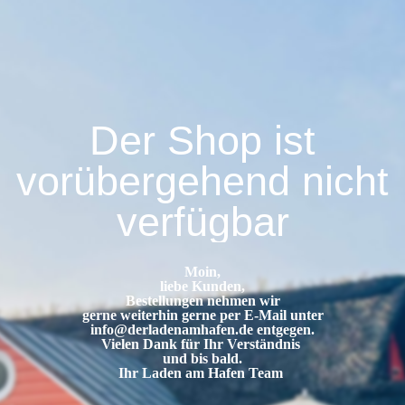
Der Shop ist
vorübergehend nicht
verfügbar
Moin,
liebe Kunden,
Bestellungen nehmen wir
gerne weiterhin gerne per E-Mail unter
info@derladenamhafen.de
entgegen.
Vielen Dank für Ihr Verständnis
und bis bald.
Ihr Laden am Hafen Team