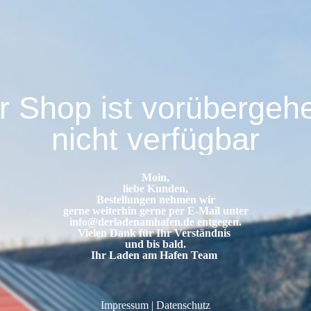
r Shop ist vorübergeh
nicht verfügbar
Moin,
liebe Kunden,
Bestellungen nehmen wir
gerne weiterhin gerne per E-Mail unter
info@derladenamhafen.de
entgegen.
Vielen Dank für Ihr Verständnis
und bis bald.
Ihr Laden am Hafen Team
Impressum
|
Datenschutz