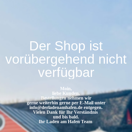
Der Shop ist
vorübergehend nicht
verfügbar
Moin,
liebe Kunden,
Bestellungen nehmen wir
gerne weiterhin gerne per E-Mail unter
info@derladenamhafen.de
entgegen.
Vielen Dank für Ihr Verständnis
und bis bald.
Ihr Laden am Hafen Team