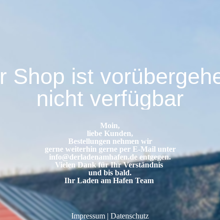
r Shop ist vorübergeh
nicht verfügbar
Moin,
liebe Kunden,
Bestellungen nehmen wir
gerne weiterhin gerne per E-Mail unter
info@derladenamhafen.de
entgegen.
Vielen Dank für Ihr Verständnis
und bis bald.
Ihr Laden am Hafen Team
Impressum
|
Datenschutz