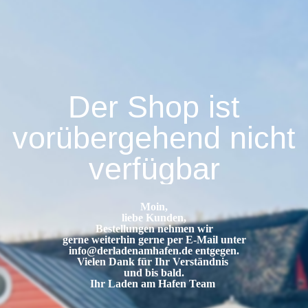
Der Shop ist
vorübergehend nicht
verfügbar
Moin,
liebe Kunden,
Bestellungen nehmen wir
gerne weiterhin gerne per E-Mail unter
info@derladenamhafen.de
entgegen.
Vielen Dank für Ihr Verständnis
und bis bald.
Ihr Laden am Hafen Team