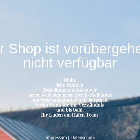
r Shop ist vorübergeh
nicht verfügbar
Moin,
liebe Kunden,
Bestellungen nehmen wir
gerne weiterhin gerne per E-Mail unter
info@derladenamhafen.de
entgegen.
Vielen Dank für Ihr Verständnis
und bis bald.
Ihr Laden am Hafen Team
Impressum
|
Datenschutz