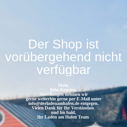
Der Shop ist
vorübergehend nicht
verfügbar
Moin,
liebe Kunden,
Bestellungen nehmen wir
gerne weiterhin gerne per E-Mail unter
info@derladenamhafen.de
entgegen.
Vielen Dank für Ihr Verständnis
und bis bald.
Ihr Laden am Hafen Team