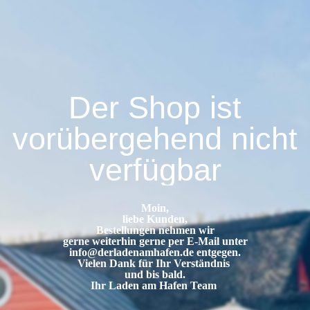
Der Shop ist
vorübergehend nicht
verfügbar
Moin,
liebe Kunden,
Bestellungen nehmen wir
gerne weiterhin gerne per E-Mail unter
info@derladenamhafen.de
entgegen.
Vielen Dank für Ihr Verständnis
und bis bald.
Ihr Laden am Hafen Team