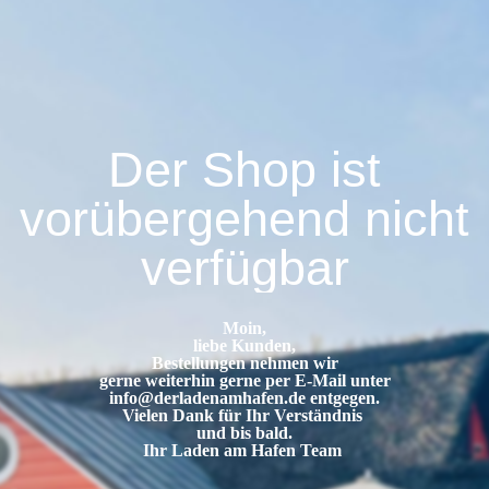
Der Shop ist
vorübergehend nicht
verfügbar
Moin,
liebe Kunden,
Bestellungen nehmen wir
gerne weiterhin gerne per E-Mail unter
info@derladenamhafen.de
entgegen.
Vielen Dank für Ihr Verständnis
und bis bald.
Ihr Laden am Hafen Team