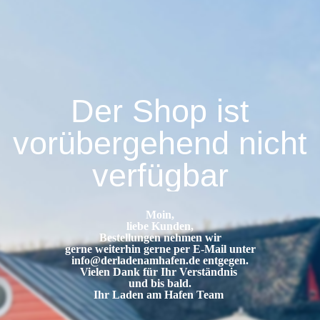
Der Shop ist
vorübergehend nicht
verfügbar
Moin,
liebe Kunden,
Bestellungen nehmen wir
gerne weiterhin gerne per E-Mail unter
info@derladenamhafen.de
entgegen.
Vielen Dank für Ihr Verständnis
und bis bald.
Ihr Laden am Hafen Team