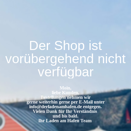
Der Shop ist
vorübergehend nicht
verfügbar
Moin,
liebe Kunden,
Bestellungen nehmen wir
gerne weiterhin gerne per E-Mail unter
info@derladenamhafen.de
entgegen.
Vielen Dank für Ihr Verständnis
und bis bald.
Ihr Laden am Hafen Team