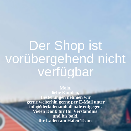
Der Shop ist
vorübergehend nicht
verfügbar
Moin,
liebe Kunden,
Bestellungen nehmen wir
gerne weiterhin gerne per E-Mail unter
info@derladenamhafen.de
entgegen.
Vielen Dank für Ihr Verständnis
und bis bald.
Ihr Laden am Hafen Team