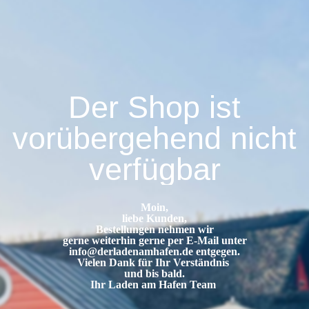
Der Shop ist
vorübergehend nicht
verfügbar
Moin,
liebe Kunden,
Bestellungen nehmen wir
gerne weiterhin gerne per E-Mail unter
info@derladenamhafen.de
entgegen.
Vielen Dank für Ihr Verständnis
und bis bald.
Ihr Laden am Hafen Team