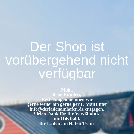
Der Shop ist
vorübergehend nicht
verfügbar
Moin,
liebe Kunden,
Bestellungen nehmen wir
gerne weiterhin gerne per E-Mail unter
info@derladenamhafen.de
entgegen.
Vielen Dank für Ihr Verständnis
und bis bald.
Ihr Laden am Hafen Team