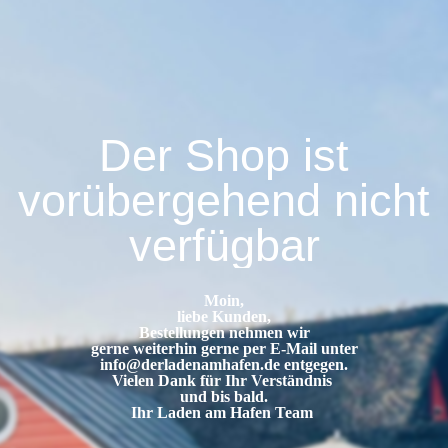
Der Shop ist
vorübergehend nicht
verfügbar
Moin,
liebe Kunden,
Bestellungen nehmen wir
gerne weiterhin gerne per E-Mail unter
info@derladenamhafen.de
entgegen.
Vielen Dank für Ihr Verständnis
und bis bald.
Ihr Laden am Hafen Team