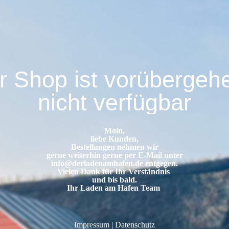
r Shop ist vorübergeh
nicht verfügbar
Moin,
liebe Kunden,
Bestellungen nehmen wir
gerne weiterhin gerne per E-Mail unter
info@derladenamhafen.de
entgegen.
Vielen Dank für Ihr Verständnis
und bis bald.
Ihr Laden am Hafen Team
Impressum
|
Datenschutz