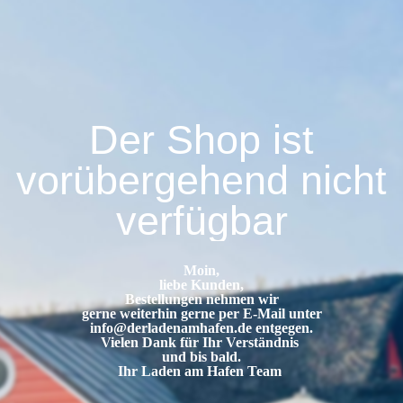
Der Shop ist
vorübergehend nicht
verfügbar
Moin,
liebe Kunden,
Bestellungen nehmen wir
gerne weiterhin gerne per E-Mail unter
info@derladenamhafen.de
entgegen.
Vielen Dank für Ihr Verständnis
und bis bald.
Ihr Laden am Hafen Team